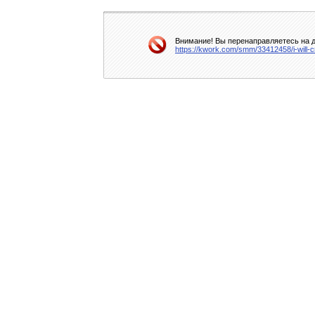
Внимание! Вы перенаправляетесь на д
https://kwork.com/smm/33412458/i-will-